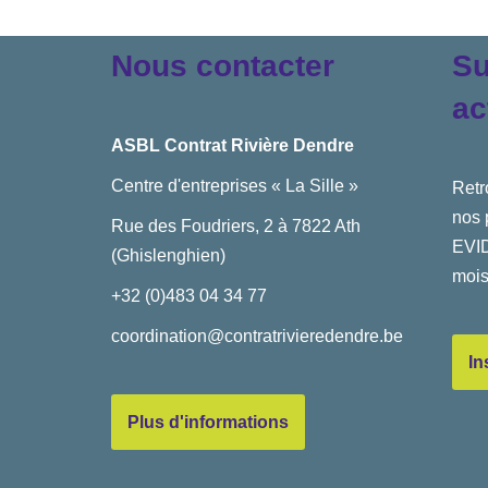
Nous contacter
Su
ac
ASBL Contrat Rivière Dendre
Centre d'entreprises « La Sille »
Retr
nos 
Rue des Foudriers, 2 à 7822 Ath
EVID
(Ghislenghien)
mois
+32 (0)483 04 34 77
coordination@contratrivieredendre.be
In
Plus d'informations