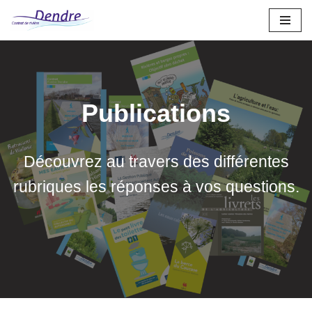
Aller
au
contenu
Publications
Découvrez au travers des différentes
rubriques les réponses à vos questions.