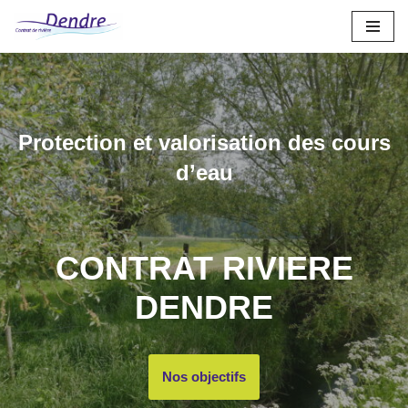
Aller
au
contenu
Protection et valorisation des cours
d’eau
CONTRAT RIVIERE
DENDRE
Nos objectifs