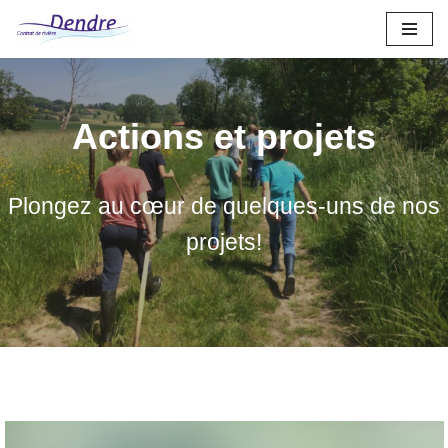
Aller
au
contenu
Actions et projets
Plongez au cœur de quelques-uns de nos
projets!