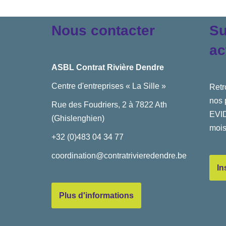
Nous contacter
Su
ac
ASBL Contrat Rivière Dendre
Centre d'entreprises « La Sille »
Retr
nos 
Rue des Foudriers, 2 à 7822 Ath
EVID
(Ghislenghien)
mois
+32 (0)483 04 34 77
coordination@contratrivieredendre.be
In
Plus d'informations