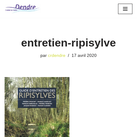
Aller
au
contenu
entretien-ripisylve
par
crdendre
17 avril 2020