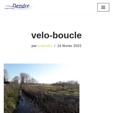
Aller
au
contenu
velo-boucle
par
crdendre
14 février 2022