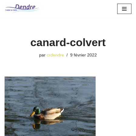
Aller
au
contenu
canard-colvert
par
crdendre
9 février 2022