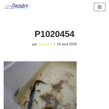
Aller
au
contenu
P1020454
par
crdendre
24 avril 2020