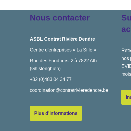
Nous contacter
Su
ac
ASBL Contrat Rivière Dendre
Centre d'entreprises « La Sille »
Retr
nos 
Rue des Foudriers, 2 à 7822 Ath
EVID
(Ghislenghien)
mois
+32 (0)483 04 34 77
coordination@contratrivieredendre.be
In
Plus d'informations