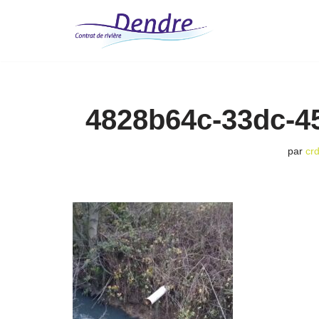
Aller
au
contenu
4828b64c-33dc-4
par
cr