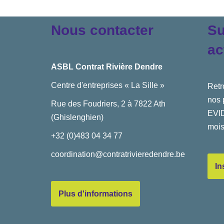
Nous contacter
Su
ac
ASBL Contrat Rivière Dendre
Centre d'entreprises « La Sille »
Retr
nos 
Rue des Foudriers, 2 à 7822 Ath
EVID
(Ghislenghien)
mois
+32 (0)483 04 34 77
coordination@contratrivieredendre.be
In
Plus d'informations