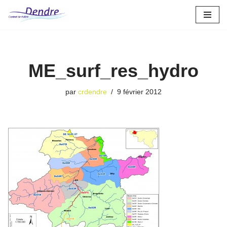
Aller
au
contenu
ME_surf_res_hydro
par
crdendre
9 février 2012