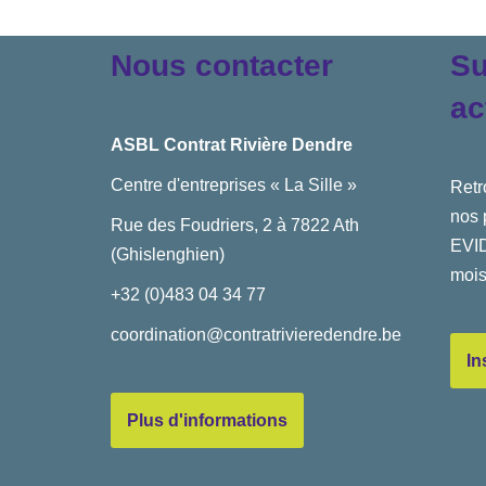
Nous contacter
Su
ac
ASBL Contrat Rivière Dendre
Centre d'entreprises « La Sille »
Retr
nos 
Rue des Foudriers, 2 à 7822 Ath
EVID
(Ghislenghien)
mois
+32 (0)483 04 34 77
coordination@contratrivieredendre.be
In
Plus d'informations