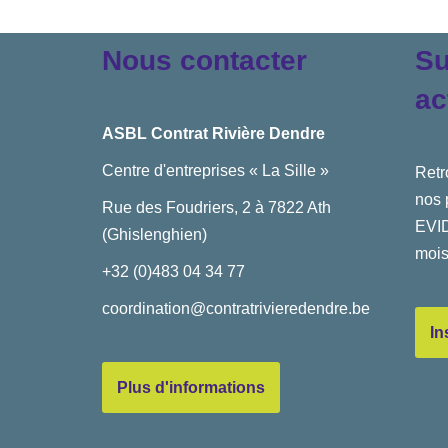
Nous contacter
Su
ac
ASBL Contrat Rivière Dendre
Centre d'entreprises « La Sille »
Retr
nos 
Rue des Foudriers, 2 à 7822 Ath
EVID
(Ghislenghien)
mois
+32 (0)483 04 34 77
coordination@contratrivieredendre.be
In
Plus d'informations