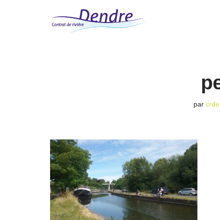
Aller
au
contenu
p
par
crde