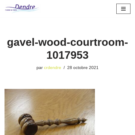
Aller
au
contenu
gavel-wood-courtroom-
1017953
par
crdendre
28 octobre 2021