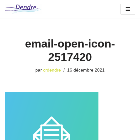
Aller
au
contenu
email-open-icon-
2517420
par
crdendre
16 décembre 2021