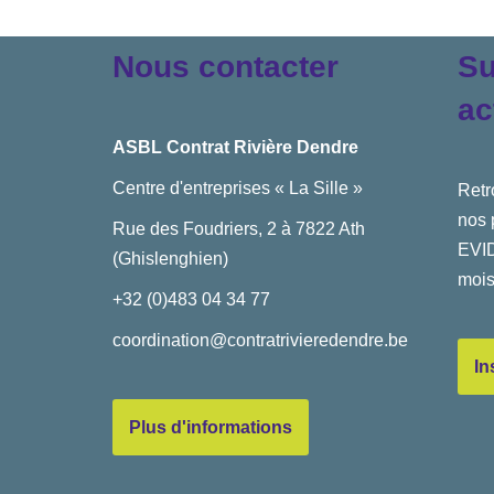
Nous contacter
Su
ac
ASBL Contrat Rivière Dendre
Centre d'entreprises « La Sille »
Retr
nos 
Rue des Foudriers, 2 à 7822 Ath
EVID
(Ghislenghien)
mois
+32 (0)483 04 34 77
coordination@contratrivieredendre.be
In
Plus d'informations