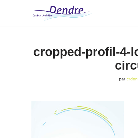
Aller
au
contenu
cropped-profil-4-l
circ
par
crden