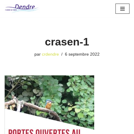
Aller
au
contenu
crasen-1
par
crdendre
6 septembre 2022