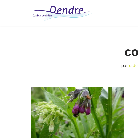
Aller
au
contenu
c
par
crde