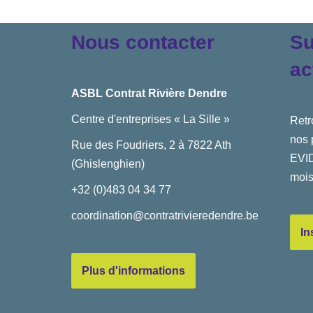
Nous contacter
Su
ac
ASBL Contrat Rivière Dendre
Centre d'entreprises « La Sille »
Retr
nos 
Rue des Foudriers, 2 à 7822 Ath
EVID
(Ghislenghien)
mois
+32 (0)483 04 34 77
coordination@contratrivieredendre.be
In
Plus d'informations