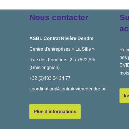
Nous contacter
Su
ac
ASBL Contrat Rivière Dendre
Centre d'entreprises « La Sille »
Retr
nos 
Rue des Foudriers, 2 à 7822 Ath
EVID
(Ghislenghien)
mois
+32 (0)483 04 34 77
coordination@contratrivieredendre.be
In
Plus d'informations