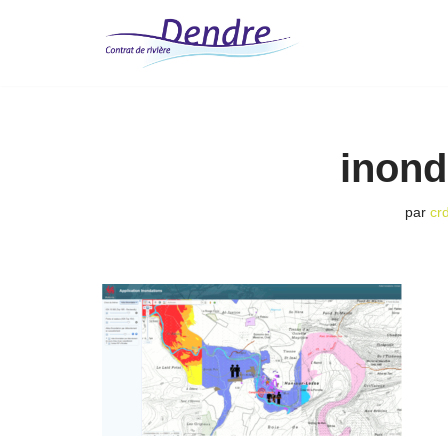
Aller
au
contenu
inond
par
cr