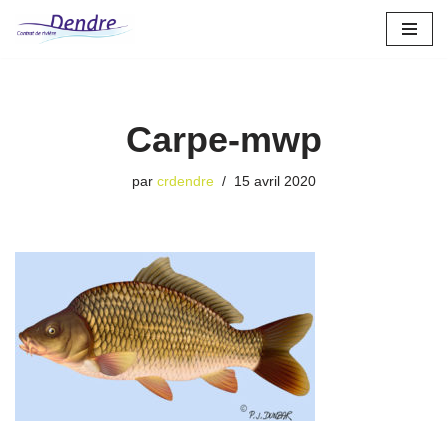
Aller
au
contenu
Carpe-mwp
par
crdendre
15 avril 2020