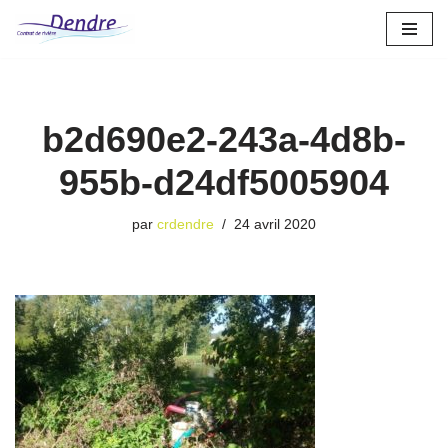
Aller
au
contenu
b2d690e2-243a-4d8b-
955b-d24df5005904
par
crdendre
24 avril 2020