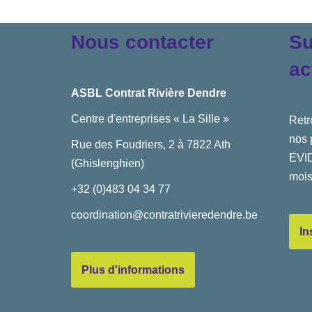
Nous contacter
Su
ac
ASBL Contrat Rivière Dendre
Centre d'entreprises « La Sille »
Retr
nos 
Rue des Foudriers, 2 à 7822 Ath
EVID
(Ghislenghien)
mois
+32 (0)483 04 34 77
coordination@contratrivieredendre.be
In
Plus d'informations