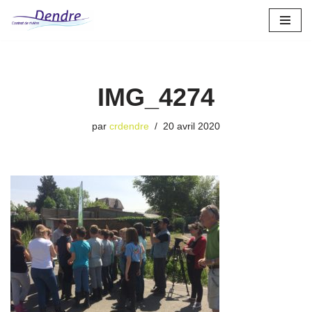
Aller
au
contenu
IMG_4274
par
crdendre
20 avril 2020