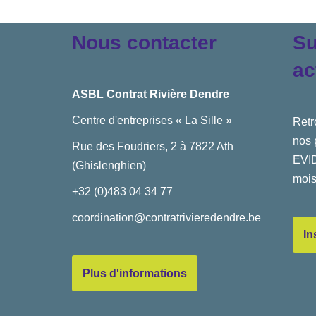
Nous contacter
Su
ac
ASBL Contrat Rivière Dendre
Centre d'entreprises « La Sille »
Retr
nos 
Rue des Foudriers, 2 à 7822 Ath
EVID
(Ghislenghien)
mois
+32 (0)483 04 34 77
coordination@contratrivieredendre.be
In
Plus d'informations