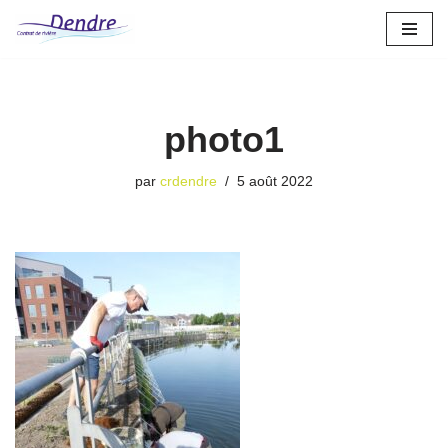
Aller
au
contenu
photo1
par
crdendre
5 août 2022