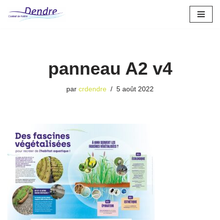
Aller
au
contenu
panneau A2 v4
par
crdendre
5 août 2022