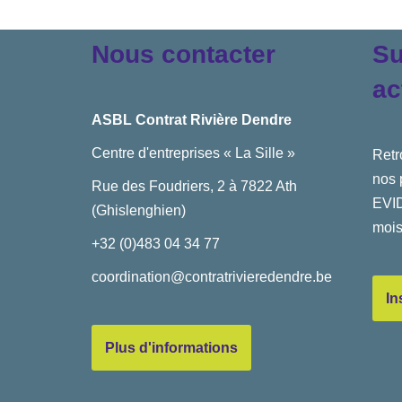
Nous contacter
Su
ac
ASBL Contrat Rivière Dendre
Centre d'entreprises « La Sille »
Retr
nos 
Rue des Foudriers, 2 à 7822 Ath
EVID
(Ghislenghien)
mois
+32 (0)483 04 34 77
coordination@contratrivieredendre.be
In
Plus d'informations