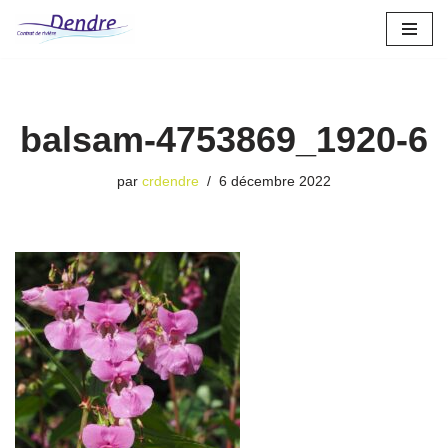
Aller
au
contenu
balsam-4753869_1920-6
par
crdendre
6 décembre 2022