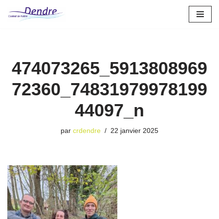
Aller
au
contenu
474073265_5913808969
72360_74831979978199
44097_n
par
crdendre
22 janvier 2025