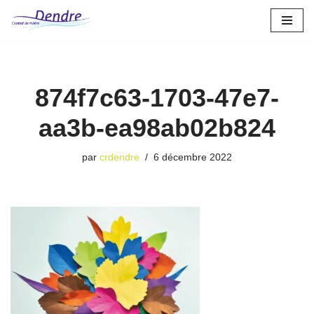
Aller
au
contenu
874f7c63-1703-47e7-
aa3b-ea98ab02b824
par
crdendre
6 décembre 2022