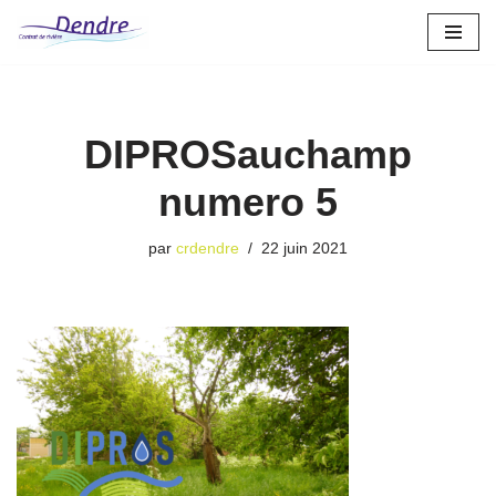
Aller
au
contenu
DIPROSauchamp
numero 5
par
crdendre
22 juin 2021