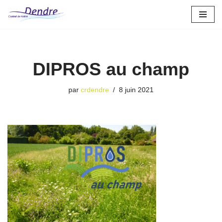
Aller
au
contenu
DIPROS au champ
par
crdendre
8 juin 2021