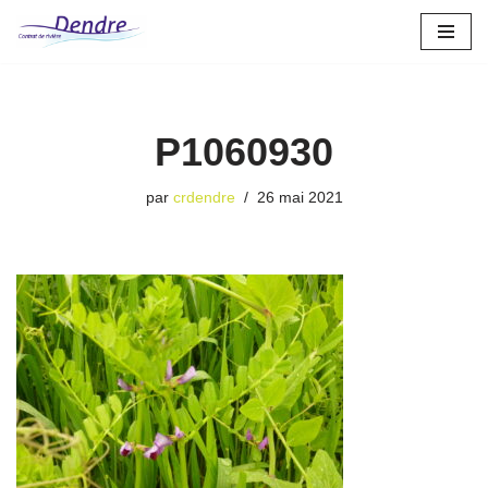
Aller
au
contenu
P1060930
par
crdendre
26 mai 2021