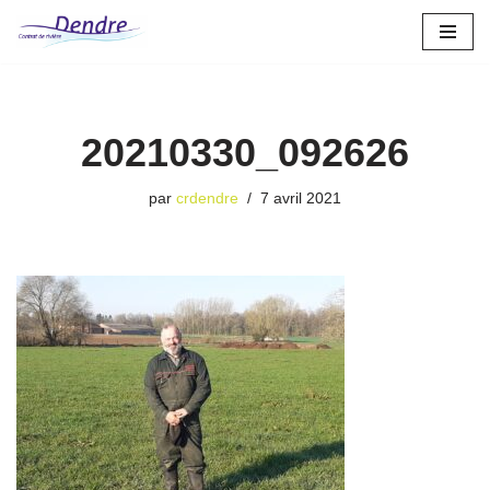
Aller
au
contenu
20210330_092626
par
crdendre
7 avril 2021