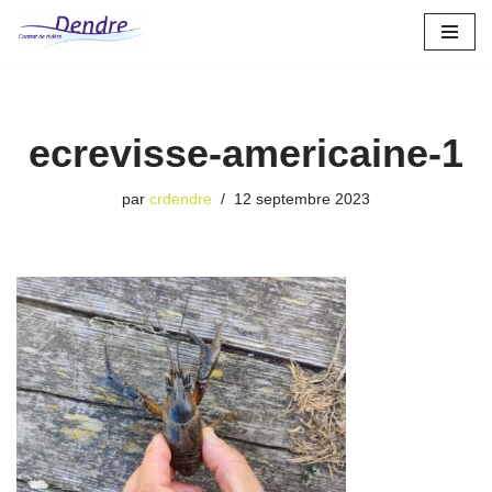
Aller
au
contenu
ecrevisse-americaine-1
par
crdendre
12 septembre 2023