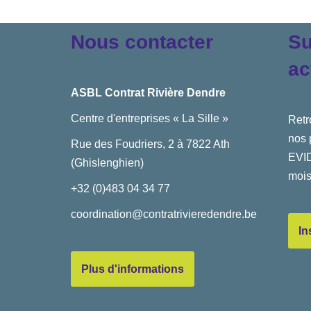
Nous contacter
Su
ac
ASBL Contrat Rivière Dendre
Centre d'entreprises « La Sille »
Retr
nos 
Rue des Foudriers, 2 à 7822 Ath
EVID
(Ghislenghien)
mois
+32 (0)483 04 34 77
coordination@contratrivieredendre.be
In
Plus d'informations