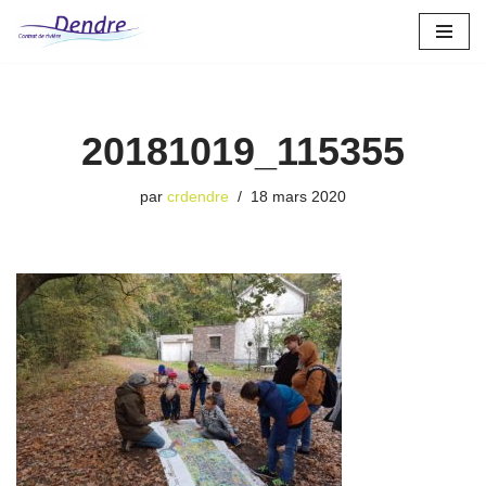
Aller
au
contenu
20181019_115355
par
crdendre
18 mars 2020