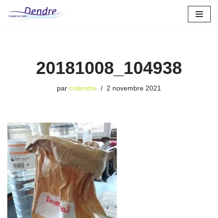
Aller
au
contenu
20181008_104938
par
crdendre
2 novembre 2021