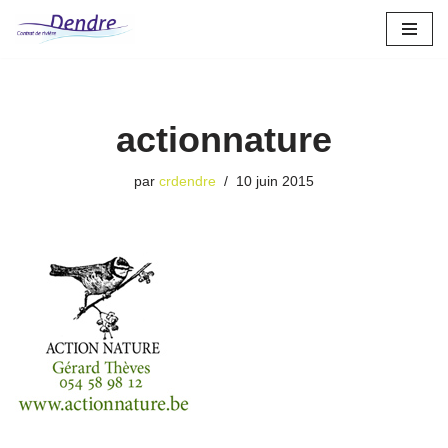
Aller
au
contenu
actionnature
par
crdendre
10 juin 2015