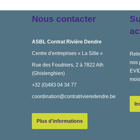
Nous contacter
Su
ac
ASBL Contrat Rivière Dendre
Centre d'entreprises « La Sille »
Retr
nos 
Rue des Foudriers, 2 à 7822 Ath
EVID
(Ghislenghien)
mois
+32 (0)483 04 34 77
coordination@contratrivieredendre.be
In
Plus d'informations