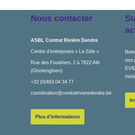
Nous contacter
Su
ac
ASBL Contrat Rivière Dendre
Centre d'entreprises « La Sille »
Retr
nos 
Rue des Foudriers, 2 à 7822 Ath
EVID
(Ghislenghien)
mois
+32 (0)483 04 34 77
coordination@contratrivieredendre.be
In
Plus d'informations