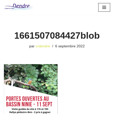
Aller
au
contenu
1661507084427blob
par
crdendre
6 septembre 2022