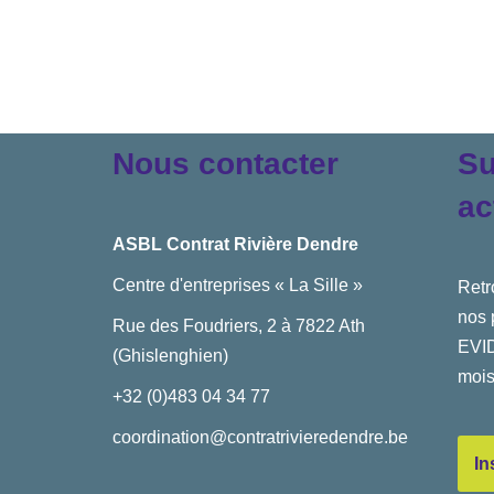
Nous contacter
Su
ac
ASBL Contrat Rivière Dendre
Centre d'entreprises « La Sille »
Retr
nos 
Rue des Foudriers, 2 à 7822 Ath
EVID
(Ghislenghien)
mois
+32 (0)483 04 34 77
coordination@contratrivieredendre.be
In