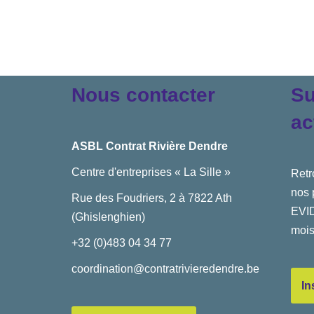
Nous contacter
Su
ac
ASBL Contrat Rivière Dendre
Centre d'entreprises « La Sille »
Retr
nos 
Rue des Foudriers, 2 à 7822 Ath
EVID
(Ghislenghien)
mois
+32 (0)483 04 34 77
coordination@contratrivieredendre.be
In